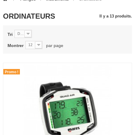
ORDINATEURS
Il y a 13 produits.
De A à Z
Tri
12
Montrer
par page
Promo !