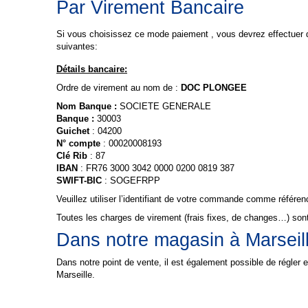
Par Virement Bancaire
Si vous choisissez ce mode paiement , vous devrez effectuer 
suivantes:
Détails bancaire:
Ordre de virement au nom de :
DOC PLONGEE
Nom Banque :
SOCIETE GENERALE
Banque :
30003
Guichet
: 04200
N° compte
: 00020008193
Clé Rib
: 87
IBAN
: FR76 3000 3042 0000 0200 0819 387
SWIFT-BIC
: SOGEFRPP
Veuillez utiliser l’identifiant de votre commande comme référ
Toutes les charges de virement (frais fixes, de changes…) sont 
Dans notre magasin à Marseill
Dans notre point de vente, il est également possible de régle
Marseille.