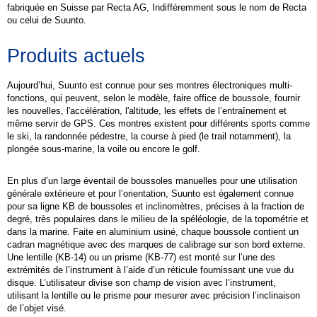
fabriquée en Suisse par Recta AG, Indifféremment sous le nom de Recta
ou celui de Suunto.
Produits actuels
Aujourd’hui, Suunto est connue pour ses montres électroniques multi-
fonctions, qui peuvent, selon le modèle, faire office de boussole, fournir
les nouvelles, l'accélération, l'altitude, les effets de l’entraînement et
même servir de
GPS
. Ces montres existent pour différents sports comme
le
ski
, la
randonnée pédestre
, la
course à pied
(le
trail
notamment), la
plongée sous-marine
, la
voile
ou encore le
golf
.
En plus d’un large éventail de boussoles manuelles pour une utilisation
générale extérieure et pour l’orientation, Suunto est également connue
pour sa ligne KB de boussoles et
inclinomètres
, précises à la fraction de
degré, très populaires dans le milieu de la
spéléologie
, de la topométrie et
dans la marine. Faite en
aluminium
usiné, chaque boussole contient un
cadran magnétique avec des marques de calibrage sur son bord externe.
Une lentille (KB-14) ou un prisme (KB-77) est monté sur l’une des
extrémités de l’instrument à l’aide d’un réticule fournissant une vue du
disque. L’utilisateur divise son champ de vision avec l’instrument,
utilisant la lentille ou le prisme pour mesurer avec précision l’inclinaison
de l’objet visé.