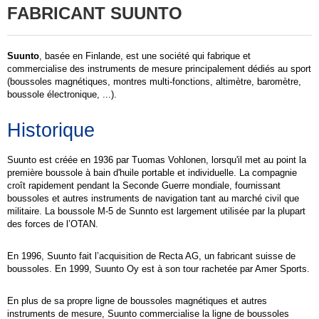
FABRICANT SUUNTO
Suunto
, basée en
Finlande
, est une société qui fabrique et
commercialise des instruments de mesure principalement dédiés au sport
(
boussoles
magnétiques,
montres
multi-fonctions,
altimètre
,
baromètre
,
boussole électronique, ...).
Historique
Suunto est créée en 1936 par
Tuomas Vohlonen
, lorsqu'il met au point la
première boussole à bain d'huile portable et individuelle. La compagnie
croît rapidement pendant la
Seconde Guerre mondiale
, fournissant
boussoles et autres instruments de navigation tant au marché civil que
militaire. La boussole M-5 de Sunnto est largement utilisée par la plupart
des forces de l’
OTAN
.
En 1996, Suunto fait l’acquisition de Recta AG, un fabricant
suisse
de
boussoles. En 1999, Suunto Oy est à son tour rachetée par
Amer Sports
.
En plus de sa propre ligne de boussoles magnétiques et autres
instruments de mesure, Suunto commercialise la ligne de boussoles