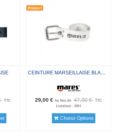
Promo !
ISE
CEINTURE MARSEILLAISE BLANCHE
€
29,00 €
47,00 €
TTC
Au lieu de
TTC
Livraison : 48H
ier
Choisir Options