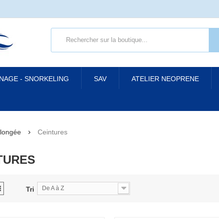
 NAGE - SNORKELING
SAV
ATELIER NEOPRENE
longée
Ceintures
TURES
De A à Z
Tri