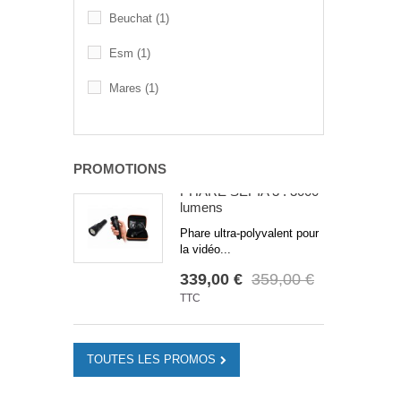
Beuchat
(1)
Esm
(1)
Mares
(1)
PROMOTIONS
PHARE SEPIA 3 : 3000
lumens
Phare ultra-polyvalent pour
la vidéo...
339,00 €
359,00 €
TTC
TOUTES LES PROMOS