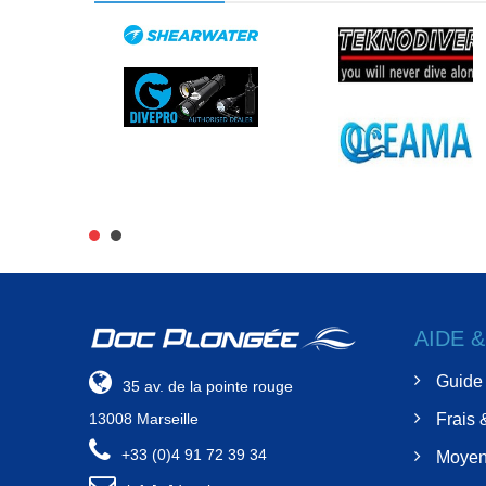
AIDE 
Guide 
35 av. de la pointe rouge
13008 Marseille
Frais 
+33 (0)4 91 72 39 34
Moyen