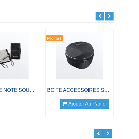
Promo !
MOUSQ
CARNET DE NOTE SOUS-MARIN
BOITE ACCESSOIRES SHELL ROUND
Ajouter Au Panier