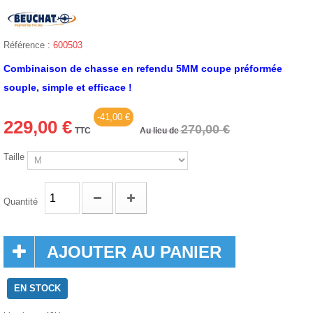
Référence :
600503
Combinaison de chasse en refendu 5MM coupe préformée
souple, simple et efficace !
-41,00 €
229,00 €
270,00 €
TTC
Au lieu de
Taille
Quantité
AJOUTER AU PANIER
EN STOCK