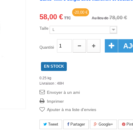
-20,00 €
58,00 €
78,00 €
TTC
Au lieu de
Taille
L
AJ
Quantité
EN STOCK
0.25 kg
Livraison : 48H
Envoyer à un ami
Imprimer
Ajouter à ma liste d'envies
Tweet
Partager
Google+
Pint