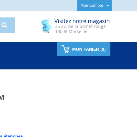
Mon Compte
MON PANIER
(
0
)
M
s étanches .