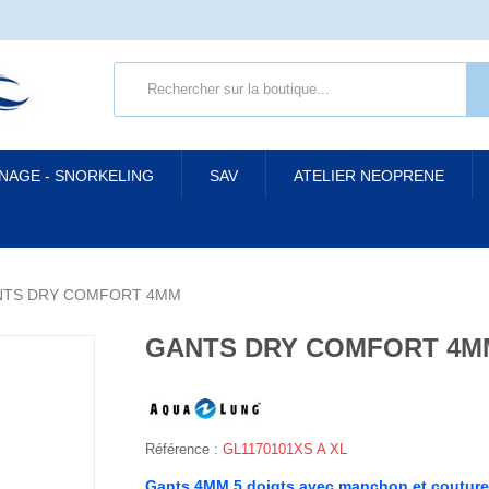
 NAGE - SNORKELING
SAV
ATELIER NEOPRENE
NTS DRY COMFORT 4MM
GANTS DRY COMFORT 4M
Référence :
GL1170101XS A XL
Gants 4MM 5 doigts avec manchon et couture