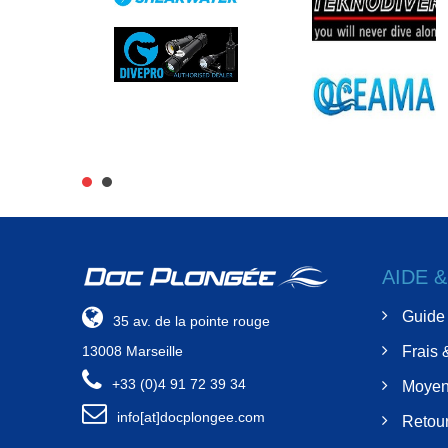
AIDE 
Guide 
35 av. de la pointe rouge
13008 Marseille
Frais 
+33 (0)4 91 72 39 34
Moyen
info[at]docplongee.com
Retour