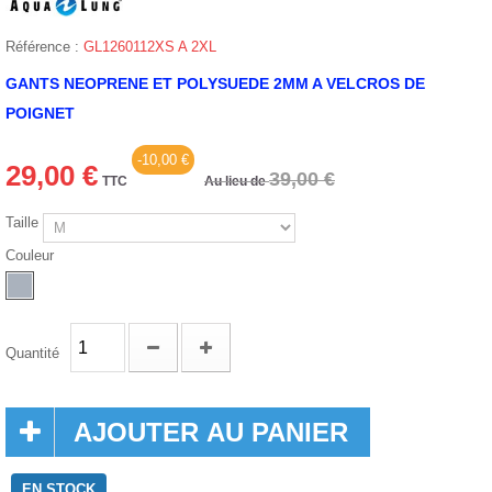
Référence :
GL1260112XS A 2XL
GANTS NEOPRENE ET POLYSUEDE 2MM A VELCROS DE
POIGNET
-10,00 €
29,00 €
39,00 €
TTC
Au lieu de
Taille
Couleur
Quantité
AJOUTER AU PANIER
EN STOCK