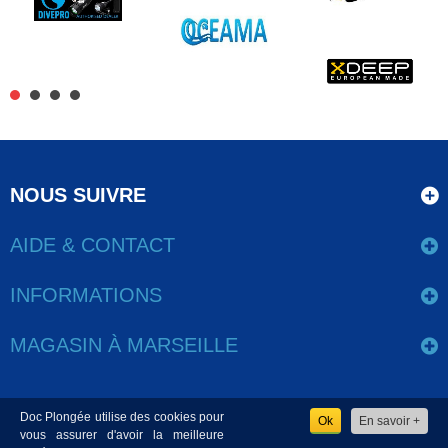
NOUS SUIVRE
AIDE & CONTACT
INFORMATIONS
MAGASIN À MARSEILLE
Doc Plongée utilise des cookies pour
Ok
En savoir +
www.docplongee.com - Copyright 2020 - Tous les droits sont
vous assurer d'avoir la meilleure