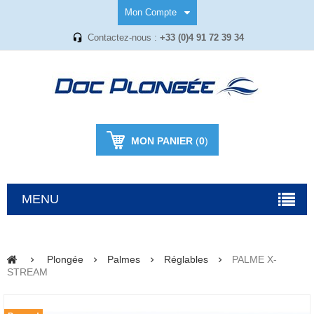
Mon Compte
Contactez-nous :
+33 (0)4 91 72 39 34
MON PANIER
(
0
)
MENU
Plongée
Palmes
Réglables
PALME X-
STREAM