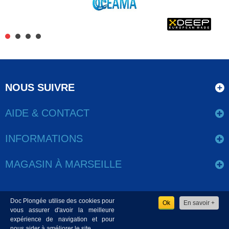
NOUS SUIVRE
AIDE & CONTACT
INFORMATIONS
MAGASIN À MARSEILLE
Doc Plongée utilise des cookies pour
Ok
En savoir +
www.docplongee.com - Copyright 2020 - Tous les droits sont
vous assurer d'avoir la meilleure
expérience de navigation et pour
réservés - CNIL N°2073311 v 0 - Réalisation par
Csweb.fr
nous aider à améliorer le site.