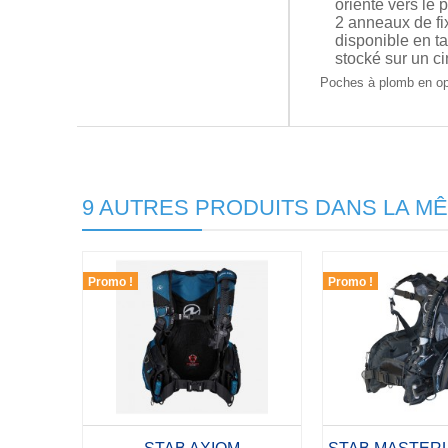
orienté vers le 
2 anneaux de fi
disponible en tai
stocké sur un cin
Poches à plomb en op
9 AUTRES PRODUITS DANS LA MÊ
Promo !
Promo !