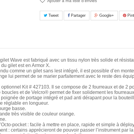
Ajouter à ma liste d'envies
Tweet
Partager
Google+
Pint
gilet Wave est fabriqué avec un tissu nylon très solide et résis
du gilet est en Armor X.
ndu comme un gilet sans lest intégré, il est possible d’en monte
nge lui permet de se marier parfaitement avec le reste des éq
 optionnel Kit # 427103. Il se compose de 2 fourreaux et de 2 po
 boucles et de Velcro® permet de fixer solidement les fourreaux 
poignée de portage intégré et pad anti dérapant pour la bouteill
le réglable en longueur.
purge basse.
de très visible de couleur orange.
ne.
cto-pocket : facile à mettre en place, rapide et simple à déploye
nt : certains apprécieront de pouvoir passer l’instrument par la