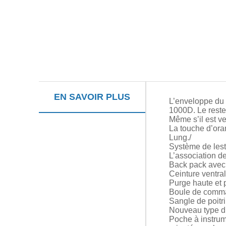
EN SAVOIR PLUS
L’enveloppe du 
1000D. Le reste 
Même s’il est ve
La touche d’ora
Lung./
Système de lest
L’association de
Back pack avec 
Ceinture ventra
Purge haute et 
Boule de comman
Sangle de poitri
Nouveau type d’O
Poche à instrume