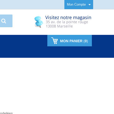
Mon Compte
MON PANIER
(
0
)
odelées .