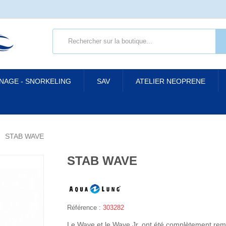
 NAGE - SNORKELING
SAV
ATELIER NEOPRENE
STAB WAVE
STAB WAVE
Référence :
303282
Le Wave et le Wave Jr. ont été complètement rem