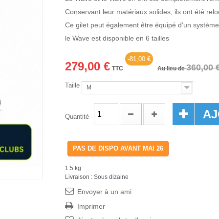
Conservant leur matériaux solides, ils ont été relo
Ce gilet peut également être équipé d’un système 
le Wave est disponible en 6 tailles
-81,00 €
279,00 €
360,00 
TTC
Au lieu de
Taille
M
AJ
Quantité
PAS DE DISPO AVANT MAI 26
1.5 kg
Livraison : Sous dizaine
Envoyer à un ami
Imprimer