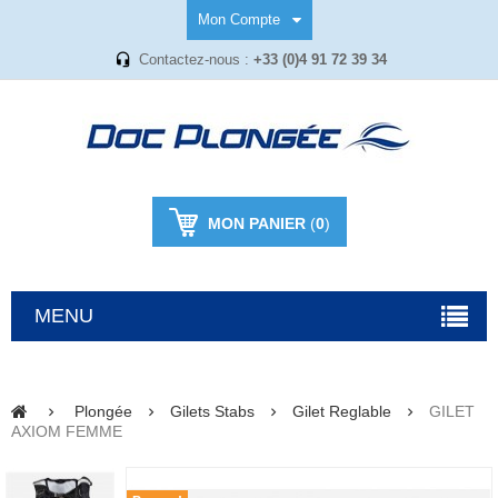
Mon Compte
Contactez-nous :
+33 (0)4 91 72 39 34
MON PANIER
(
0
)
MENU
Plongée
Gilets Stabs
Gilet Reglable
GILET
AXIOM FEMME