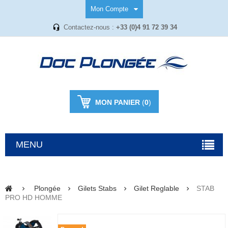
Mon Compte
Contactez-nous :
+33 (0)4 91 72 39 34
MON PANIER
(
0
)
MENU
Plongée
Gilets Stabs
Gilet Reglable
STAB
PRO HD HOMME