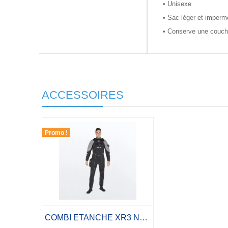
• Unisexe
• Sac léger et impermé
• Conserve une couche 
ACCESSOIRES
Promo !
COMBI ETANCHE XR3 NEOPRENE AVEC CHAUSSONS