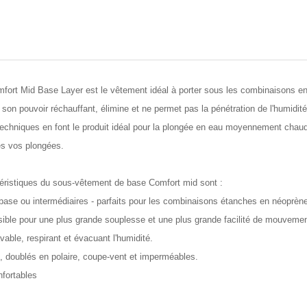
ort Mid Base Layer est le vêtement idéal à porter sous les combinaisons e
 son pouvoir réchauffant, élimine et ne permet pas la pénétration de l'humidité
techniques en font le produit idéal pour la plongée en eau moyennement chaude
s vos plongées.
téristiques du sous-vêtement de base Comfort mid sont :
ase ou intermédiaires - parfaits pour les combinaisons étanches en néoprèn
nsible pour une plus grande souplesse et une plus grande facilité de mouveme
avable, respirant et évacuant l'humidité.
, doublés en polaire, coupe-vent et imperméables.
nfortables