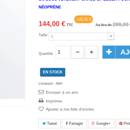
NÉOPRÈNE
-145,00 €
144,00 €
289,00
TTC
Au lieu de
Taille
L
AJ
Quantité
EN STOCK
Livraison : 48H
Envoyer à un ami
Imprimer
Ajouter à ma liste d'envies
Tweet
Partager
Google+
Pint