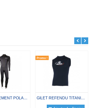
Promo !
Promo !
SOUS VETEMENT POLARSKIN
GILET REFENDU TITANIUM 2.5MM