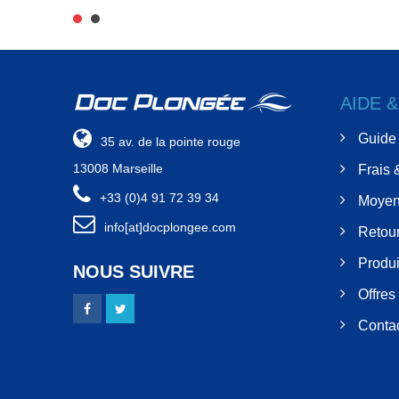
AIDE 
Guide 
35 av. de la pointe rouge
13008 Marseille
Frais 
+33 (0)4 91 72 39 34
Moyen
info[at]docplongee.com
Retour
Produi
NOUS SUIVRE
Offres
Conta