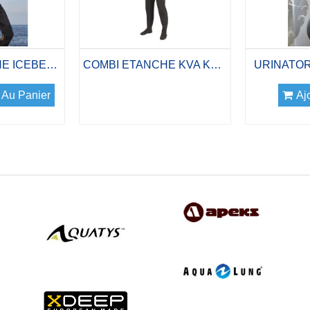
COMBI ETANCHE ICEBERG PRO DRY 4MM
COMBI ETANCHE KVA KEVLAR HOMME
URINATOR
 Au Panier
Aj