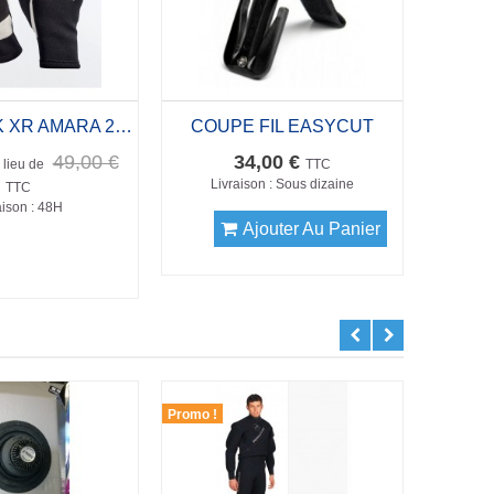
GANTS TEK XR AMARA 2mm
COUPE FIL EASYCUT
49,00 €
34,00 €
 lieu de
TTC
Livraison : Sous dizaine
TTC
aison : 48H
Ajouter Au Panier
Promo !
Promo !
MANCH