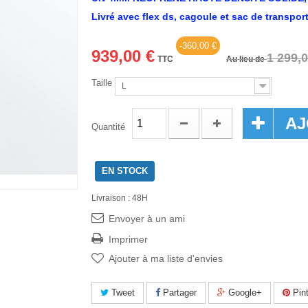
Livré avec flex ds, cagoule et sac de transpor
-360,00 €
939,00 €
1 299,0
TTC
Au lieu de
Taille
L
AJ
Quantité
EN STOCK
Livraison : 48H
Envoyer à un ami
Imprimer
Ajouter à ma liste d'envies
Tweet
Partager
Google+
Pint