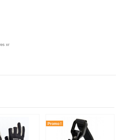
res xr
Promo !