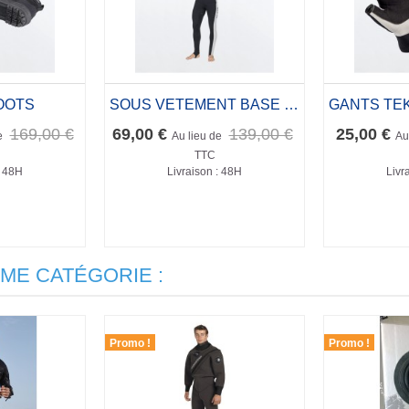
OOTS
SOUS VETEMENT BASE LAYER
169,00 €
69,00 €
139,00 €
25,00 €
e
Au lieu de
Au
TTC
: 48H
Livraison : 48H
Livr
ME CATÉGORIE :
Promo !
Promo !