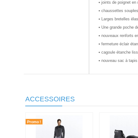
• joints de poignet en
• chaussettes souple
• Larges bretelles éla
• Une grande poche de
• nouveaux renforts e
• fermeture éclair éta
• cagoule étanche li
• nouveau sac à tapis
ACCESSOIRES
Promo !