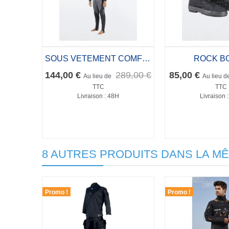
SOUS VETEMENT COMFORT MID BASE LAYER
ROCK B
144,00 €
289,00 €
85,00 €
Au lieu de
Au lieu d
TTC
TTC
Livraison : 48H
Livraison 
8 AUTRES PRODUITS DANS LA MÊ
Promo !
Promo !